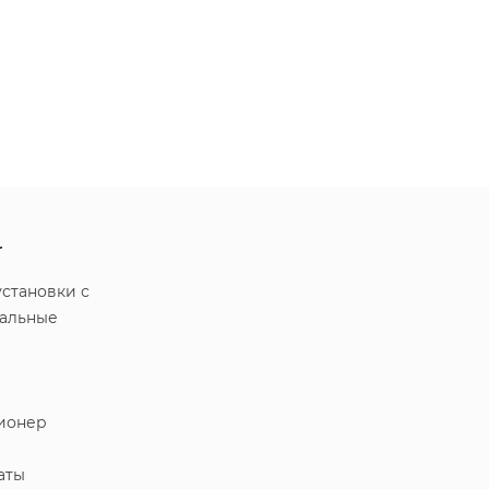
r
становки с
ральные
ионер
аты