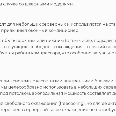
 и в случае со шкафными моделями.
ят для небольших серверных и используются на ста
ак привычный оконный кондиционер.
т быть верхним или нижним (в том числе, подходит
ют функцию свободного охлаждения – горячий возду
буется работа компрессора, что особенно актуально
лит-системы с кассетными внутренними блоками. 
мы целесообразно использовать в небольших сервер
под потолком, а холодильная мощность составляет до
 свободного охлаждения (freecooling), но для ее ак
 перегрева серверной такое охлаждение не потребу