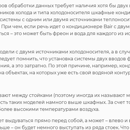
в обработки данных требует наличия хотя бы двух 
очников холода и типа холодоносителя шкафные кон
 системы с одним или двумя источниками теплоносит
 При чем, если речь идет о кондиционере Bair с дву
ться – это может быть фреон и вода для каждого из
дели с двумя источниками холодоносителя, а в сл
ледует помнить, что установка системы двух вводов
ия, а это затратно. По этой причине, например, ко
а объектах, на которых уже есть свой водяной контур
ают между стойками (поэтому иногда их называют 
ть таких моделей намного выше шкафных. За счет то
более высокими температурами воздуха.
 выдуваться прямо перед собой, а может – влево и в
ше – он будет немного выступать из ряда стоек. Что