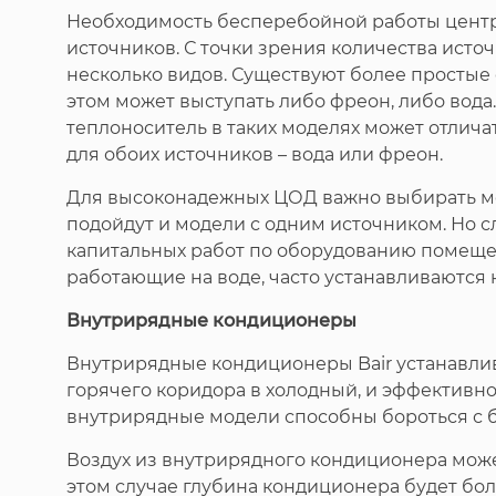
Необходимость бесперебойной работы центро
источников. С точки зрения количества ист
несколько видов. Существуют более простые
этом может выступать либо фреон, либо вода.
теплоноситель в таких моделях может отлича
для обоих источников – вода или фреон.
Для высоконадежных ЦОД важно выбирать мо
подойдут и модели с одним источником. Но с
капитальных работ по оборудованию помещен
работающие на воде, часто устанавливаются н
Внутрирядные кондиционеры
Внутрирядные кондиционеры Bair устанавлив
горячего коридора в холодный, и эффективнос
внутрирядные модели способны бороться с 
Воздух из внутрирядного кондиционера может
этом случае глубина кондиционера будет боль