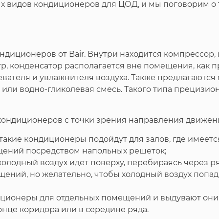
х видов кондиционеров для ЦОД, и мы поговорим о 
диционеров от Bair. Внутри находится компрессор, 
, конденсатор располагается вне помещения, как пр
вателя и увлажнителя воздуха. Также предлагаются
 или водно-гликолевая смесь. Такого типа прециз
ондиционеров с точки зрения направления движени
такие кондиционеры подойдут для залов, где имеетс
ещений посредством напольных решеток;
 холодный воздух идет поверху, перебираясь через р
щений, но желательно, чтобы холодный воздух попад
диционеры для отдельных помещений и выдувают они
онце коридора или в середине ряда.