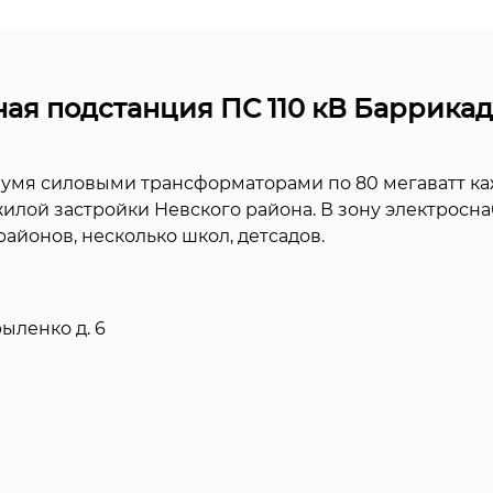
ая подстанция ПС 110 кВ Баррикад
вумя силовыми трансформаторами по 80 мегаватт к
жилой застройки Невского района. В зону электросн
айонов, несколько школ, детсадов.
рыленко д. 6