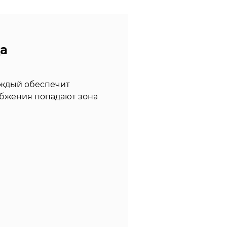
а
аждый обеспечит
абжения попадают зона