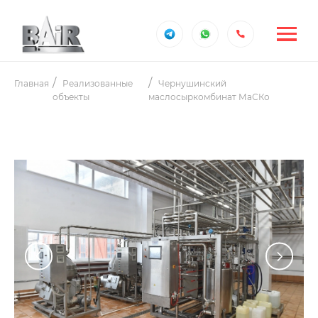
Главная
Реализованные
Чернушинский
объекты
маслосыркомбинат МаСКо