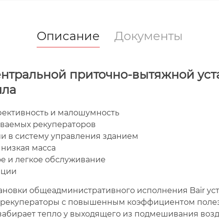
Описание
Документы
нтральной приточно-вытяжной уст
пла
ективность и малошумность
ваемых рекуператоров
и в систему управления зданием
 низкая масса
ое и легкое обслуживание
ации
ановки общеадминистративного исполнения Bair ус
 рекуператоры с повышенным коэффициентом полез
 забирает тепло у выходящего из подмешивания возд