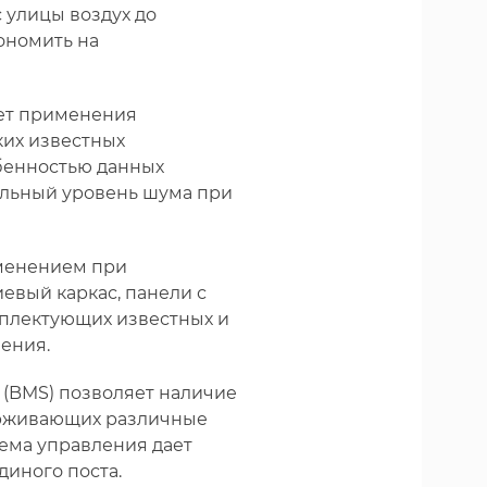
 улицы воздух до
ономить на
чет применения
их известных
бенностью данных
альный уровень шума при
именением при
евый каркас, панели с
мплектующих известных и
ения.
(BMS) позволяет наличие
ерживающих различные
тема управления дает
диного поста.