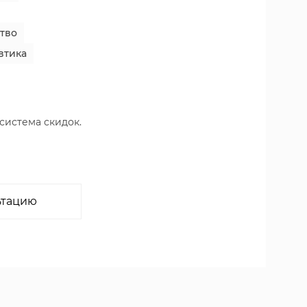
тво
втика
 система скидок.
ьтацию