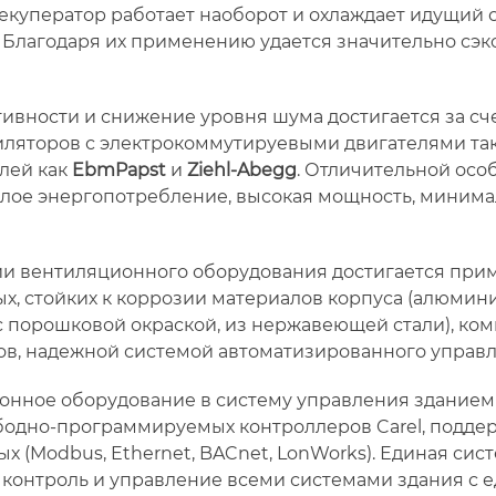
рекуператор работает наоборот и охлаждает идущий с
 Благодаря их применению удается значительно сэк
вности и снижение уровня шума достигается за с
ляторов с электрокоммутируевыми двигателями так
лей как
EbmPapst
и
Ziehl-Abegg
. Отличительной осо
алое энергопотребление, высокая мощность, миним
ии вентиляционного оборудования достигается пр
х, стойких к коррозии материалов корпуса (алюмини
 порошковой окраской, из нержавеющей стали), ко
в, надежной системой автоматизированного управл
онное оборудование в систему управления зданием 
ободно-программируемых контроллеров Carel, подд
х (Modbus, Ethernet, BACnet, LonWorks). Единая сис
контроль и управление всеми системами здания с е