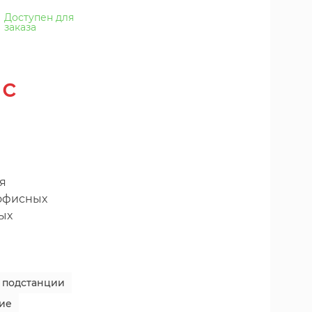
Доступен для
заказа
 с
я
 офисных
ых
 подстанции
ие