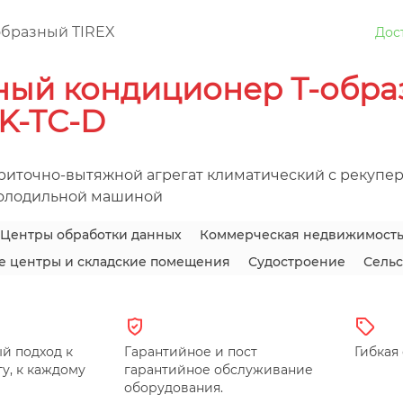
образный TIREX
Дос
ый кондиционер Т-обра
K-TC-D
риточно-вытяжной агрегат климатический с рекупе
холодильной машиной
Центры обработки данных
Коммерческая недвижимост
е центры и складские помещения
Судостроение
Сельс
й подход к
Гарантийное и пост
Гибкая
у, к каждому
гарантийное обслуживание
оборудования.