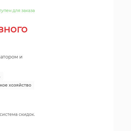
тупен для заказа
зного
ратором и
ь
кое хозяйство
 система скидок.