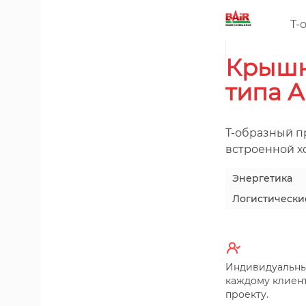
T-
Крышн
типа A
Т-образный п
встроенной 
Энергетика
Логистически
Индивидуальны
каждому клиент
проекту.