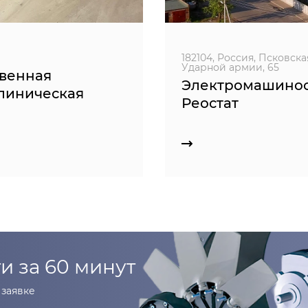
182104, Россия, Псковская
Ударной армии, 65
твенная
Электромашинос
клиническая
Реостат
и за 60 минут
заявке