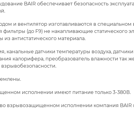
ование BAIR обеспечивает безопасность эксплуатац
й.
одом и вентилятор изготавливаются в специально
 фильтры (до F9) не накапливающие статического эл
ы из антистатического материала.
я, канальные датчики температуры воздуха, датчик
зания калорифера, преобразователь влажности так ж
 взрывобезопасности.
землены.
щенном исполнении имеют питание только 3-380В.
 во взрывозащищенном исполнении компания BAIR 