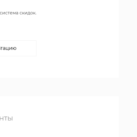
 система скидок.
ьтацию
нты