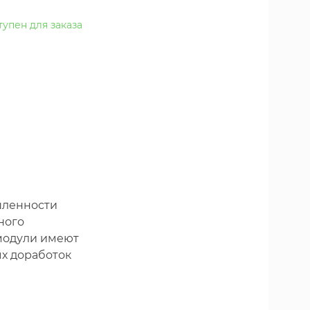
тупен для заказа
шленности
ного
 модули имеют
х доработок