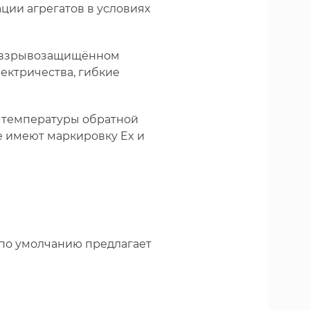
ии агрегатов в условиях
м взрывозащищённом
ектричества, гибкие
и температуры обратной
е имеют маркировку Ex и
по умолчанию предлагает