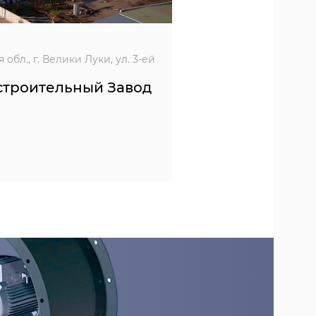
 обл., г. Велики Луки, ул. 3-ей
троительный Завод